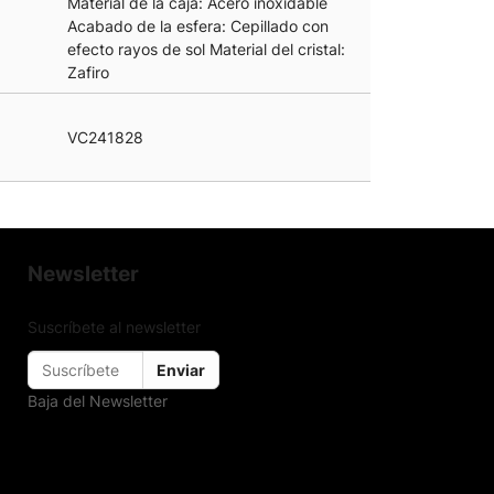
Material de la caja: Acero inoxidable
Acabado de la esfera: Cepillado con
efecto rayos de sol Material del cristal:
Zafiro
VC241828
Newsletter
Suscríbete al newsletter
Enviar
Baja del Newsletter