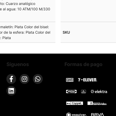
to: Cuarzo analógico
te al agua: 10 ATM/100 M/330
maletín: Plata Color del bisel:
or de la esfera: Plata Color del
SKU
: Plata
Síguenos
Formas de pago