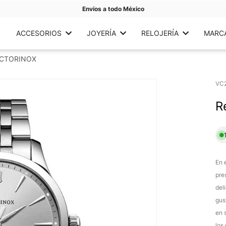
Envíos a todo México
ACCESORIOS
JOYERÍA
RELOJERÍA
MARC
ICTORINOX
VC
R
En 
pre
del
gus
en 
los