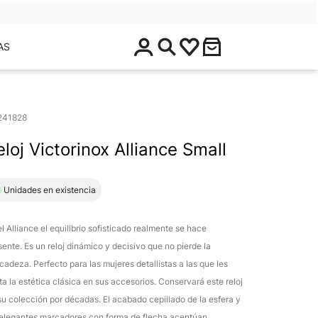
$
AS
0
.
0
0
241828
eloj Victorinox Alliance Small
1 Unidades en existencia
el Alliance el equilibrio sofisticado realmente se hace
sente. Es un reloj dinámico y decisivo que no pierde la
icadeza. Perfecto para las mujeres detallistas a las que les
ta la estética clásica en sus accesorios. Conservará este reloj
su colección por décadas. El acabado cepillado de la esfera y
 elegantes marcadores con forma de flecha acentúan