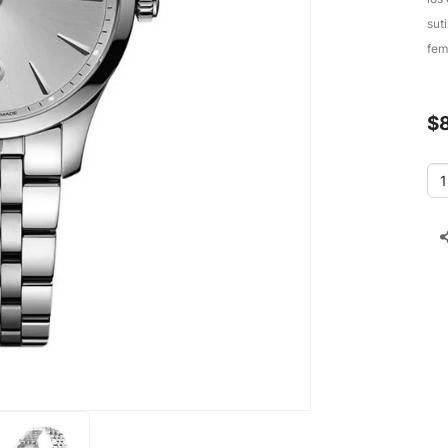
sut
fem
$