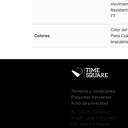
movimien
Resisten
FT
Color del 
Colores
Plata Col
brazalete
Términos y condiciones
Preguntas frecuentes
Aviso de privacidad
Av. Lázaro Cárdenas
#1000 Local 1141/1143
Col. Valle del Mirador