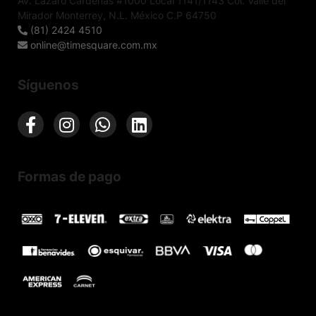
Av. Lázaro Cárdenas #1000 Local 1141/1143 Col. Valle del
Mirador Monterrey, N.L. México C.P 64750
(81) 2424 4510
online@timesquare.com.mx
Síguenos
Formas de pago