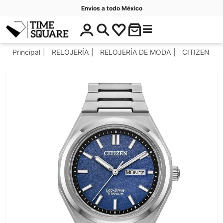
Envíos a todo México
$
C
Timesquare
0
a
.
t
Principal
RELOJERÍA
RELOJERÍA DE MODA
CITIZEN
0
e
0
g
o
r
í
a
s