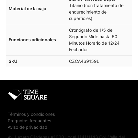
Titanio (con tratamiento de
Material de la caja
endurecimiento de
superficies)
Cronógrafo de 1/5 de
Segundo Mide hasta 60
Funciones adicionales
Minutos Horario de 12/24
Fechador
SKU
CZCA469159L
Términos y condiciones
Preguntas frecuentes
Aviso de privacidad
Av. Lázaro Cárdenas #1000 Local 1141/1143 Col. Valle del