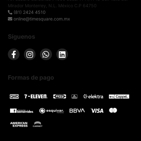
Mirador Monterrey, N.L. México C.P 64750
(81) 2424 4510
online@timesquare.com.mx
Síguenos
Formas de pago