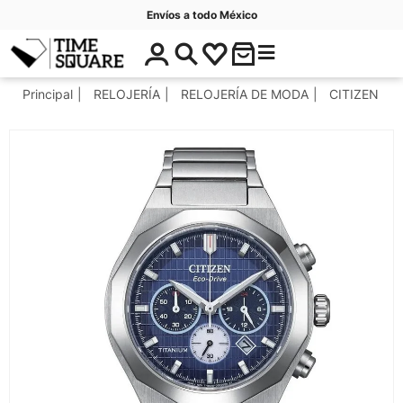
Envíos a todo México
$
C
Timesquare
0
a
.
t
Principal
RELOJERÍA
RELOJERÍA DE MODA
CITIZEN
0
e
0
g
o
r
í
a
s