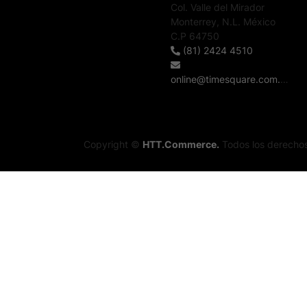
Col. Valle del Mirador
Monterrey, N.L. México
C.P 64750
(81) 2424 4510
online@timesquare.com.mx
Copyright ©
HTT.Commerce.
Todos los derechos