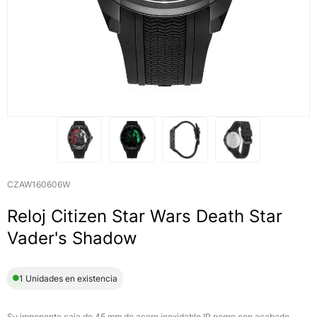
CZAW160606W
Reloj Citizen Star Wars Death Star
Vader's Shadow
1 Unidades en existencia
Su imponente caja de 45 mm de acero inoxidable IP negro con acabado