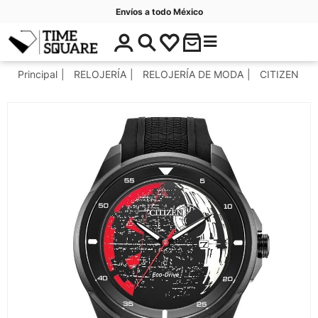
Envíos a todo México
$
C
Timesquare
0
a
.
t
Principal
RELOJERÍA
RELOJERÍA DE MODA
CITIZEN
0
e
0
g
o
r
í
a
s