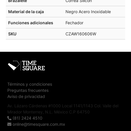
Brazalete
Correa Silicón
Material de la caja
Negro Acero Inoxidable
Funciones adicionales
Fechador
SKU
CZAW160606W
Términos y condiciones
Preguntas frecuentes
Aviso de privacidad
Av. Lázaro Cárdenas #1000 Local 1141/1143 Col. Valle del
Mirador Monterrey, N.L. México C.P 64750
(81) 2424 4510
online@timesquare.com.mx