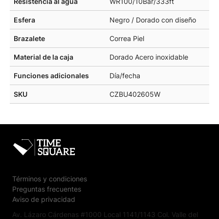
Resistencia al agua
WR100/10Bar/333ft
Esfera
Negro / Dorado con diseño
Brazalete
Correa Piel
Material de la caja
Dorado Acero inoxidable
Funciones adicionales
Día/fecha
SKU
CZBU402605W
Términos y condiciones
Preguntas frecuentes
Aviso de privacidad
Av. Lázaro Cárdenas #1000 Local 1141/1143 Col. Valle del