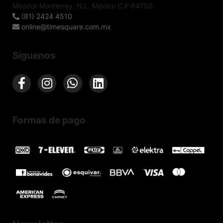
Mirador Monterrey, N.L. México C.P 64750
(81) 2424 4510
online@timesquare.com.mx
Síguenos
Formas de pago