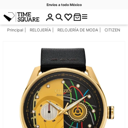
Envíos a todo México
$
C
Timesquare
0
a
.
t
Principal
RELOJERÍA
RELOJERÍA DE MODA
CITIZEN
0
e
0
g
o
r
í
a
s