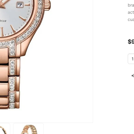
bra
act
cua
$