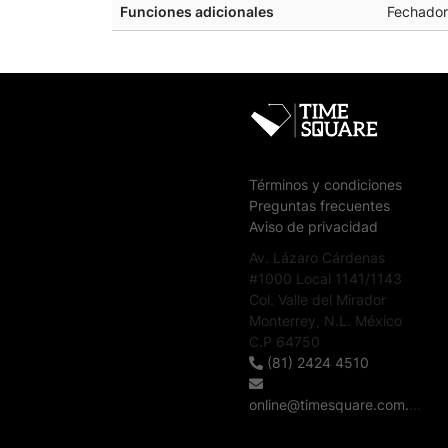
Funciones adicionales
Fechador
Términos y condiciones
Preguntas frecuentes
Aviso de privacidad
Av. Lázaro Cárdenas
#1000 Local 1141/1143
Col. Valle del Mirador
Monterrey, N.L. México
C.P 64750
(81) 2424 4510
online@timesquare.com.mx