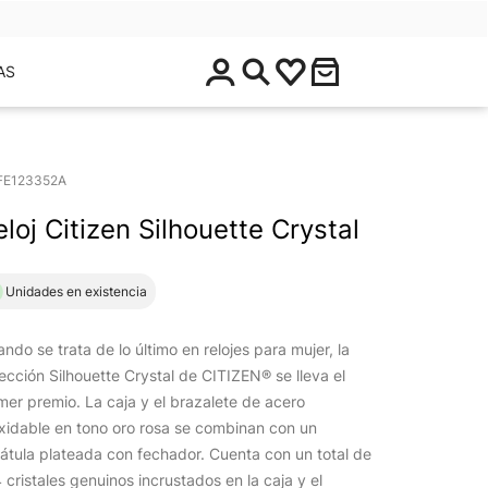
$
AS
0
.
0
0
FE123352A
eloj Citizen Silhouette Crystal
1 Unidades en existencia
ndo se trata de lo último en relojes para mujer, la
ección Silhouette Crystal de CITIZEN® se lleva el
mer premio. La caja y el brazalete de acero
xidable en tono oro rosa se combinan con un
átula plateada con fechador. Cuenta con un total de
 cristales genuinos incrustados en la caja y el