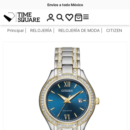
Envíos a todo México
$
C
Timesquare
0
a
.
t
Principal
RELOJERÍA
RELOJERÍA DE MODA
CITIZEN
0
e
0
g
o
r
í
a
s