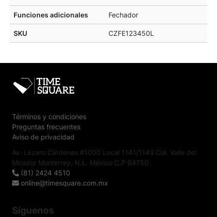
Funciones adicionales
Fechador
SKU
CZFE123450L
Términos y condiciones
Preguntas frecuentes
Aviso de privacidad
Av. Lázaro Cárdenas #1000 Local 1141/1143 Col. Valle del
Mirador Monterrey, N.L. México C.P 64750
(81) 2424 4510
online@timesquare.com.mx
Síguenos