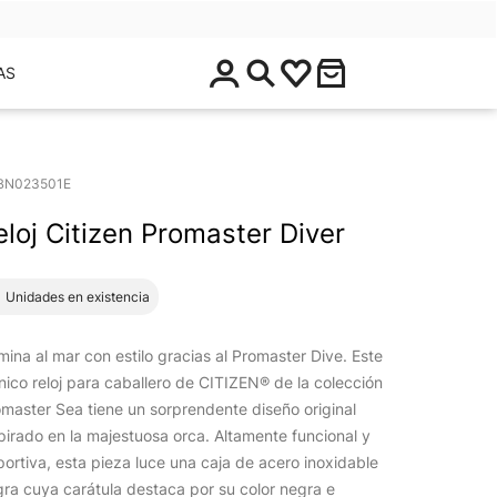
$
AS
0
.
0
0
BN023501E
eloj Citizen Promaster Diver
1 Unidades en existencia
ina al mar con estilo gracias al Promaster Dive. Este
nico reloj para caballero de CITIZEN® de la colección
master Sea tiene un sorprendente diseño original
pirado en la majestuosa orca. Altamente funcional y
ortiva, esta pieza luce una caja de acero inoxidable
ra cuya carátula destaca por su color negra e