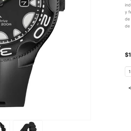
ind
y f
de 
de 
$