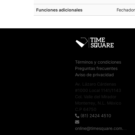
Funciones adicionales
Fechador
Términos y condiciones
Preguntas frecuentes
Aviso de privacidad
Av. Lázaro Cárdenas
#1000 Local 1141/1143
Col. Valle del Mirador
Monterrey, N.L. México
C.P 64750
(81) 2424 4510
online@timesquare.com.mx