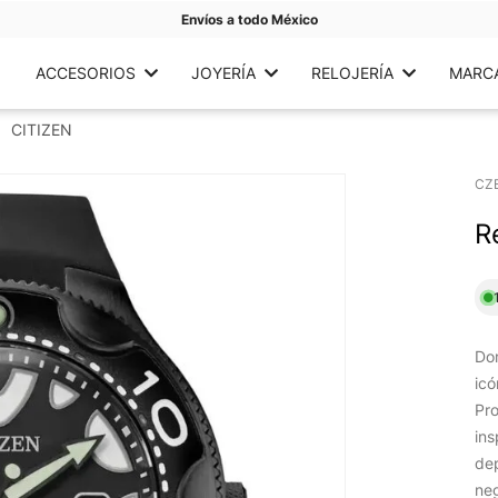
Envíos a todo México
ACCESORIOS
JOYERÍA
RELOJERÍA
MARC
CITIZEN
CZ
R
Dom
icó
Pro
ins
dep
neg