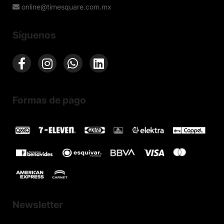
online@timesquare.com.mx
Síguenos
Formas de pago
Newsletter