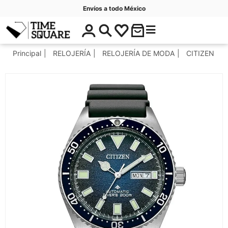
Envíos a todo México
$
C
Timesquare
0
a
.
t
Principal
RELOJERÍA
RELOJERÍA DE MODA
CITIZEN
0
e
0
g
o
r
í
a
s