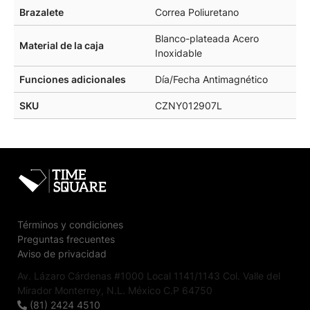
Brazalete
Correa Poliuretano
Blanco-plateada Acero
Material de la caja
Inoxidable
Funciones adicionales
Día/Fecha Antimagnético
SKU
CZNY012907L
Términos y condiciones
Preguntas frecuentes
Aviso de privacidad
Av. Lázaro Cárdenas #1000 Local 1141/1143 Col. Valle del
Mirador Monterrey, N.L. México C.P 64750
(81) 2424 4510