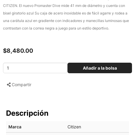
CITIZEN. El nuevo Promaster Dive mide 41 mm de diámetro y cuenta con
bisel giratorio azul Su caja de acero inoxidable es de fácil agarre y rodea a
una carátula azul en gradiente con indicadores y manecillas luminosas que
contrastan con la correa negra a juego para un estilo deportivo.
$8,480.00
Añadir a la bolsa
Compartir
Descripción
Marca
Citizen