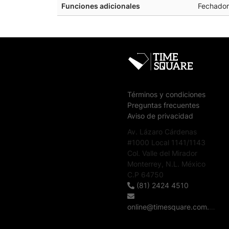
Funciones adicionales
Fechador
Términos y condiciones
Preguntas frecuentes
Aviso de privacidad
Av. Lázaro Cárdenas
#1000 Local 1141/1143
Col. Valle del Mirador
Monterrey, N.L. México
C.P 64750
(81) 2424 4510
online@timesquare.com.mx