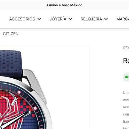
Envíos a todo México
ACCESORIOS
JOYERÍA
RELOJERÍA
MARC
CITIZEN
CZ
R
Una
est
ace
con
tra
los