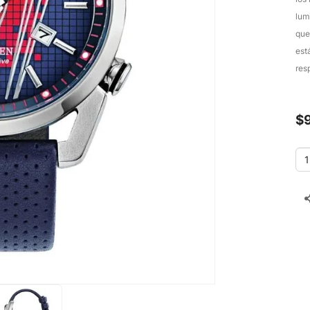
lum
que
est
resp
$