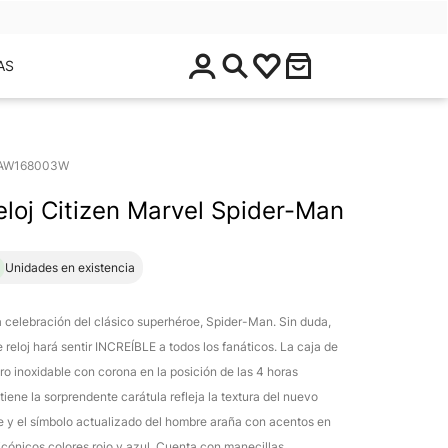
$
AS
0
.
0
0
AW168003W
eloj Citizen Marvel Spider-Man
1 Unidades en existencia
 celebración del clásico superhéroe, Spider-Man. Sin duda,
e reloj hará sentir INCREÍBLE a todos los fanáticos. La caja de
ro inoxidable con corona en la posición de las 4 horas
tiene la sorprendente carátula refleja la textura del nuevo
je y el símbolo actualizado del hombre araña con acentos en
 icónicos colores rojo y azul. Cuenta con manecillas