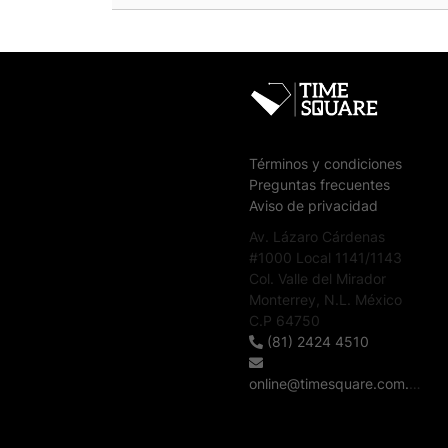
Términos y condiciones
Preguntas frecuentes
Aviso de privacidad
Av. Lázaro Cárdenas
#1000 Local 1141/1143
Col. Valle del Mirador
Monterrey, N.L. México
C.P 64750
(81) 2424 4510
online@timesquare.com.mx