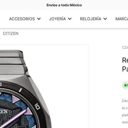
Envíos a todo México
ACCESORIOS
JOYERÍA
RELOJERÍA
MARC
CITIZEN
CZ
R
P
Dec
la 
pla
res