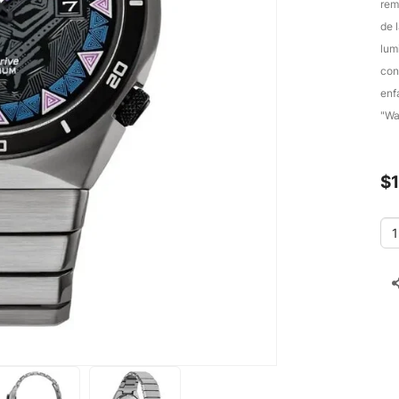
rem
de 
lum
con
enf
"Wa
$