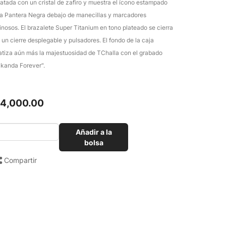
atada con un cristal de zafiro y muestra el ícono estampado
la Pantera Negra debajo de manecillas y marcadores
inosos. El brazalete Super Titanium en tono plateado se cierra
 un cierre desplegable y pulsadores. El fondo de la caja
atiza aún más la majestuosidad de TChalla con el grabado
kanda Forever".
14,000.00
Añadir a la
bolsa
Compartir