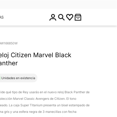
$
AS
0
.
0
0
AW166850W
eloj Citizen Marvel Black
anther
1 Unidades en existencia
ide qué tipo de Rey usarás en el nuevo reloj Black Panther de
colección Marvel Classic Avengers de Citizen. El tono
teado. La caja Super Titanium presenta un bisel estampado de
ina gris y una esfera negra de 3 manecillas con fecha