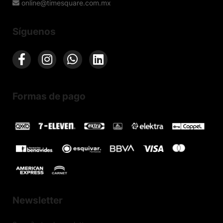
online@timesquare.com.mx
Síguenos
Formas de pago
Newsletter