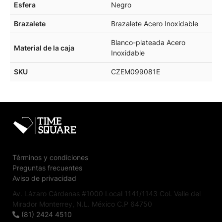
Esfera
Negro
Brazalete
Brazalete Acero Inoxidable
Blanco-plateada Acero
Material de la caja
Inoxidable
SKU
CZEM099081E
Términos y condiciones
Preguntas frecuentes
Aviso de privacidad
Av. Lázaro Cárdenas #1000 Local 1141/1143 Col. Valle del
Mirador Monterrey, N.L. México C.P 64750
(81) 2424 4510