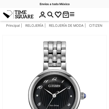
Envíos a todo México
$
C
Timesquare
0
a
.
t
Principal
RELOJERÍA
RELOJERÍA DE MODA
CITIZEN
0
e
0
g
o
r
í
a
s