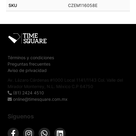
SKU
CZEM116058E
Términos y condiciones
Preguntas frecuentes
Aviso de privacidad
Av. Lázaro Cárdenas #1000 Local 1141/1143 Col. Valle del
Mirador Monterrey, N.L. México C.P 64750
(81) 2424 4510
online@timesquare.com.mx
Síguenos