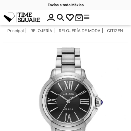
Envíos a todo México
$
C
Timesquare
0
a
.
t
Principal
RELOJERÍA
RELOJERÍA DE MODA
CITIZEN
0
e
0
g
o
r
í
a
s