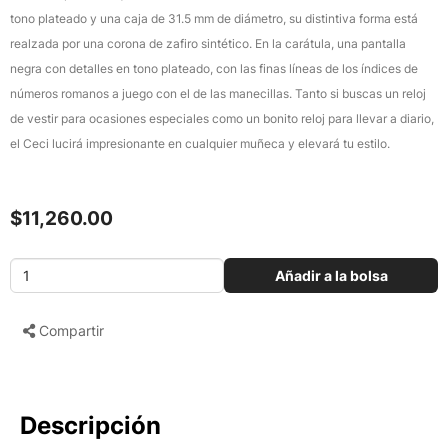
tono plateado y una caja de 31.5 mm de diámetro, su distintiva forma está
realzada por una corona de zafiro sintético. En la carátula, una pantalla
negra con detalles en tono plateado, con las finas líneas de los índices de
números romanos a juego con el de las manecillas. Tanto si buscas un reloj
de vestir para ocasiones especiales como un bonito reloj para llevar a diario,
el Ceci lucirá impresionante en cualquier muñeca y elevará tu estilo.
$11,260.00
Añadir a la bolsa
Compartir
Descripción