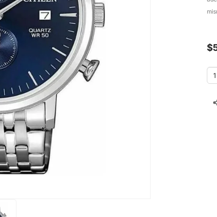
mis
$