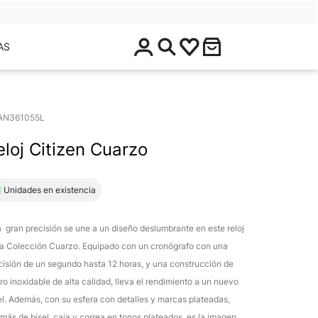
$
AS
0
.
0
0
AN361055L
eloj Citizen Cuarzo
1 Unidades en existencia
 gran precisión se une a un diseño deslumbrante en este reloj
la Colección Cuarzo. Equipado con un cronógrafo con una
cisión de un segundo hasta 12 horas, y una construcción de
ro inoxidable de alta calidad, lleva el rendimiento a un nuevo
el. Además, con su esfera con detalles y marcas plateadas,
más de bisel, caja y correa en tonos plateados, es la imagen