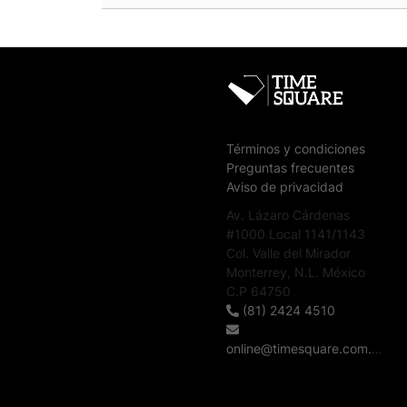
Términos y condiciones
Preguntas frecuentes
Aviso de privacidad
Av. Lázaro Cárdenas
#1000 Local 1141/1143
Col. Valle del Mirador
Monterrey, N.L. México
C.P 64750
(81) 2424 4510
online@timesquare.com.mx