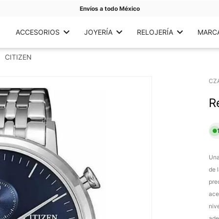
Envíos a todo México
ACCESORIOS
JOYERÍA
RELOJERÍA
MARC
CITIZEN
CZ
R
Una
de 
pre
ace
niv
ade