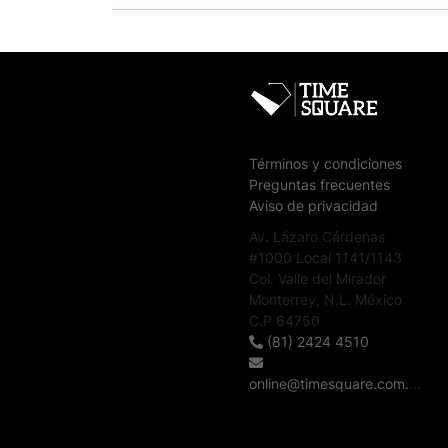
Términos y condiciones
Preguntas frecuentes
Aviso de privacidad
Av. Lázaro Cárdenas
#1000 Local 1141/1143
Col. Valle del Mirador
Monterrey, N.L. México
C.P 64750
(81) 2424 4510
online@timesquare.com.mx