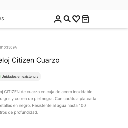
$
AS
0
.
0
0
BI103509A
eloj Citizen Cuarzo
1 Unidades en existencia
oj CITIZEN de cuarzo en caja de acero inoxidable
o gris y correa de piel negra. Con carátula plateada
etalles en negro. Resistente al agua hasta 100
tros de profundidad.