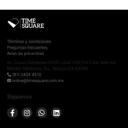
Términos y condiciones
Preguntas frecuentes
Aviso de privacidad
Av. Lázaro Cárdenas #1000 Local 1141/1143 Col. Valle del
Mirador Monterrey, N.L. México C.P 64750
(81) 2424 4510
online@timesquare.com.mx
Síguenos