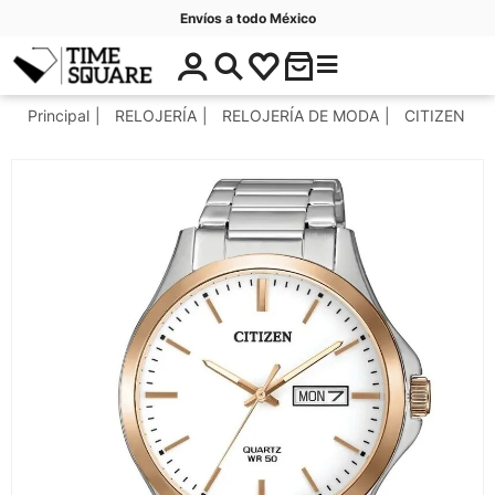
Envíos a todo México
$
C
Timesquare
0
a
.
t
Principal
RELOJERÍA
RELOJERÍA DE MODA
CITIZEN
0
e
0
g
o
r
í
a
s