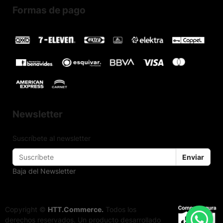
Formas de pago
Newsletter
Suscríbete al newsletter
Enviar
Baja del Newsletter
Copyright ©
HTT.Commerce.
Todos los
derechos reservados. Un producto desarrollado