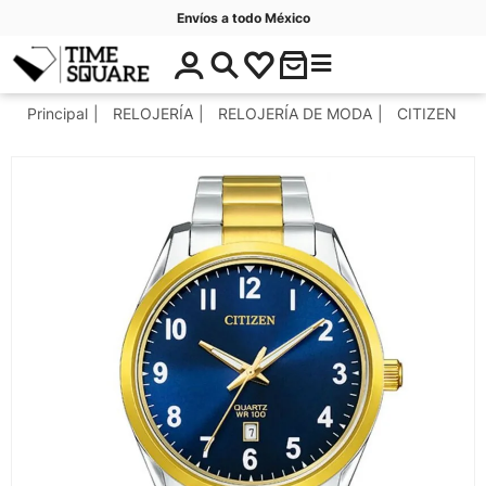
Envíos a todo México
$
C
Timesquare
0
a
.
t
Principal
RELOJERÍA
RELOJERÍA DE MODA
CITIZEN
0
e
0
g
o
r
í
a
s