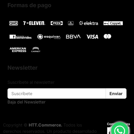
Formas de pago
Newsletter
Suscríbete al newsletter
Enviar
Baja del Newsletter
Copyright ©
HTT.Commerce.
Todos los
derechos reservados. Un producto desarrollado