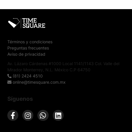
Términos y condiciones
Preguntas frecuentes
Aviso de privacidad
Av. Lázaro Cárdenas #1000 Local 1141/1143 Col. Valle del
Mirador Monterrey, N.L. México C.P 64750
(81) 2424 4510
online@timesquare.com.mx
Síguenos