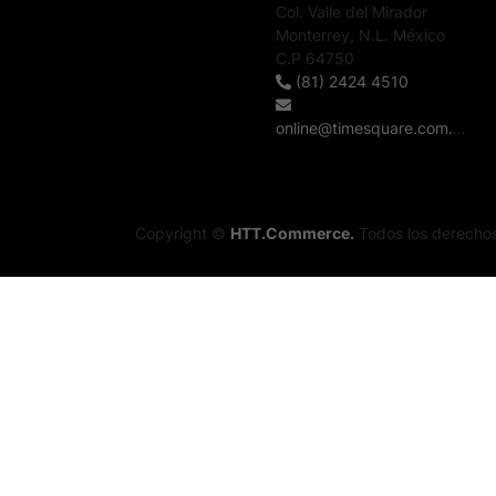
Col. Valle del Mirador
Monterrey, N.L. México
C.P 64750
(81) 2424 4510
online@timesquare.com.mx
Copyright ©
HTT.Commerce.
Todos los derechos