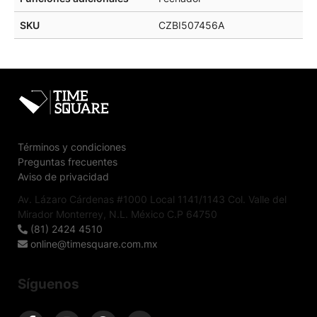
SKU
CZBI507456A
Términos y condiciones
Preguntas frecuentes
Aviso de privacidad
Av. Lázaro Cárdenas #1000 Local 1141/1143 Col. Valle del
Mirador Monterrey, N.L. México C.P 64750
(81) 2424 4510
online@timesquare.com.mx
Síguenos