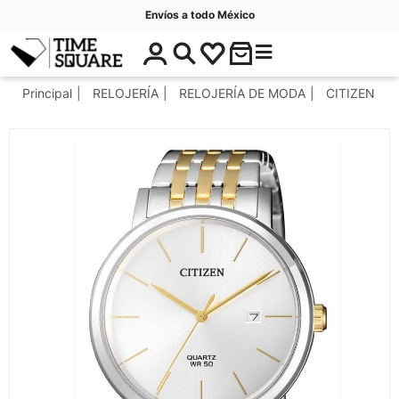
Envíos a todo México
$
C
Timesquare
0
a
.
t
Principal
RELOJERÍA
RELOJERÍA DE MODA
CITIZEN
0
e
0
g
o
r
í
a
s