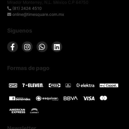
Mirador Monterrey, N.L. México C.P 64750
(81) 2424 4510
online@timesquare.com.mx
Síguenos
Formas de pago
Newsletter