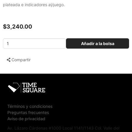
plateada e indicadores a
ÿjuego.
$3,240.00
Añadir a la bolsa
Compartir
Términos y condiciones
Preguntas frecuentes
Aviso de privacidad
Av. Lázaro Cárdenas #1000 Local 1141/1143 Col. Valle del