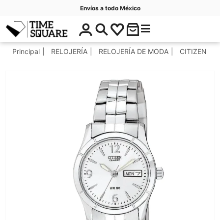
Envíos a todo México
$
C
Timesquare
0
a
.
t
Principal
RELOJERÍA
RELOJERÍA DE MODA
CITIZEN
0
e
0
g
o
r
í
a
s