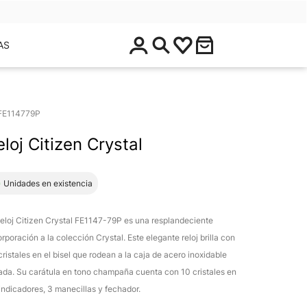
$
AS
0
.
0
0
FE114779P
eloj Citizen Crystal
1 Unidades en existencia
Reloj Citizen Crystal FE1147-79P es una resplandeciente
orporación a la colección Crystal. Este elegante reloj brilla con
cristales en el bisel que rodean a la caja de acero inoxidable
ada. Su carátula en tono champaña cuenta con 10 cristales en
 indicadores, 3 manecillas y fechador.