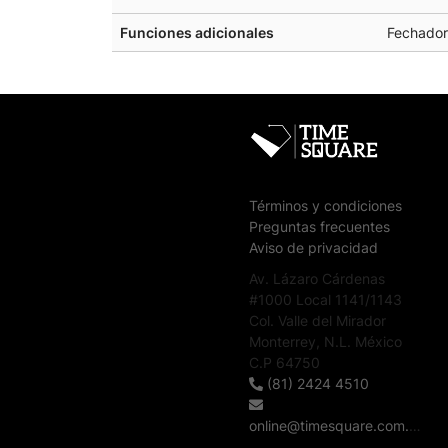
Funciones adicionales
Fechador
Términos y condiciones
Preguntas frecuentes
Aviso de privacidad
Av. Lázaro Cárdenas
#1000 Local 1141/1143
Col. Valle del Mirador
Monterrey, N.L. México
C.P 64750
(81) 2424 4510
online@timesquare.com.mx