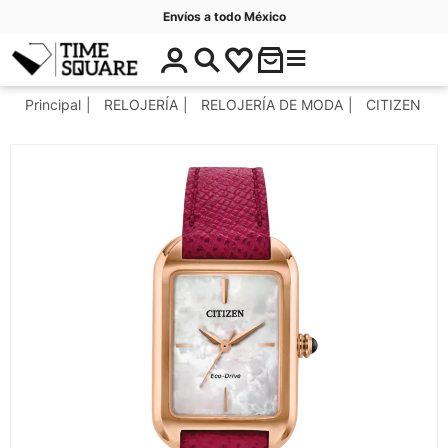
Envíos a todo México
$
C
Timesquare
0
a
.
t
Principal
RELOJERÍA
RELOJERÍA DE MODA
CITIZEN
0
e
0
g
o
r
í
a
s