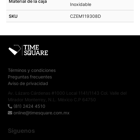
Material de la caja
Inoxidable
SKU
CZEM119308D
Términos y condiciones
Preguntas frecuentes
Aviso de privacidad
Av. Lázaro Cárdenas #1000 Local 1141/1143 Col. Valle del
Mirador Monterrey, N.L. México C.P 64750
(81) 2424 4510
online@timesquare.com.mx
Síguenos