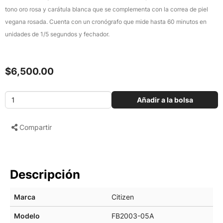
tono oro rosa y carátula blanca que se complementa con la correa de piel
vegana rosada. Cuenta con un cronógrafo que mide hasta 60 minutos en
unidades de 1/5 segundos y fechador.
$6,500.00
Añadir a la bolsa
Compartir
Descripción
Marca
Citizen
Modelo
FB2003-05A