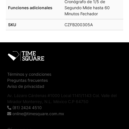
Cronógrafo de 1/5 de
Funciones adicionales
Segundo Mide hasta 60
Minutos Fechador
SKU
CZFB200305A
Términos y condiciones
Preguntas frecuentes
Aviso de privacidad
Av. Lázaro Cárdenas #1000 Local 1141/1143 Col. Valle del
Mirador Monterrey, N.L. México C.P 64750
(81) 2424 4510
online@timesquare.com.mx