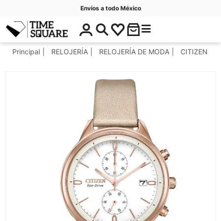
Envíos a todo México
$
C
Timesquare
0
a
.
t
Principal
RELOJERÍA
RELOJERÍA DE MODA
CITIZEN
0
e
0
g
o
r
í
a
s