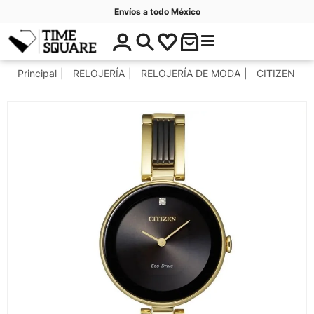
Envíos a todo México
$
C
Timesquare
0
a
.
t
Principal
RELOJERÍA
RELOJERÍA DE MODA
CITIZEN
0
e
0
g
o
r
í
a
s