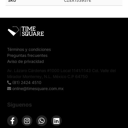
SKU
CZEX153957E
Términos y condiciones
Preguntas frecuentes
Aviso de privacidad
Av. Lázaro Cárdenas #1000 Local 1141/1143 Col. Valle del
Mirador Monterrey, N.L. México C.P 64750
(81) 2424 4510
online@timesquare.com.mx
Síguenos