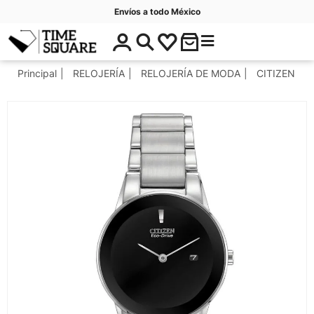
Envíos a todo México
$
C
Timesquare
0
a
.
t
Principal
RELOJERÍA
RELOJERÍA DE MODA
CITIZEN
0
e
0
g
o
r
í
a
s