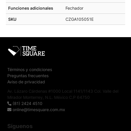
Funciones adicionales
Fechador
SKU
CZGA105051E
Términos y condiciones
Preguntas frecuentes
Aviso de privacidad
Av. Lázaro Cárdenas #1000 Local 1141/1143 Col. Valle del
Mirador Monterrey, N.L. México C.P 64750
(81) 2424 4510
online@timesquare.com.mx
Síguenos