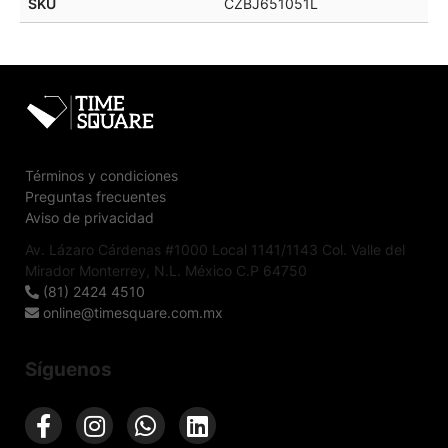
SKU
CZBJ651051L
Términos y condiciones
Preguntas frecuentes
Aviso de privacidad
Av. Lázaro Cárdenas #1000 Local 1141/1143 Col. Valle del
Mirador Monterrey, N.L. México C.P 64750
(81) 2424 4510
online@timesquare.com.mx
Síguenos