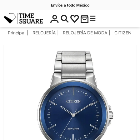
Envíos a todo México
$
C
Timesquare
0
a
.
t
Principal
RELOJERÍA
RELOJERÍA DE MODA
CITIZEN
0
e
0
g
o
r
í
a
s