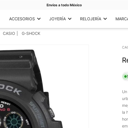
Envíos a todo México
ACCESORIOS
JOYERÍA
RELOJERÍA
MARC
CASIO
G-SHOCK
CA
R
Un
ur
mej
la 
hor
emi