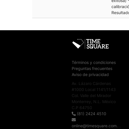
exitosa) 
calibrac
Resultado
Términos y condiciones
Preguntas frecuentes
Aviso de privacidad
Av. Lázaro Cárdenas
#1000 Local 1141/1143
Col. Valle del Mirador
Monterrey, N.L. México
C.P 64750
(81) 2424 4510
online@timesquare.com.mx