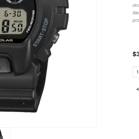
otr
Ale
pro
$