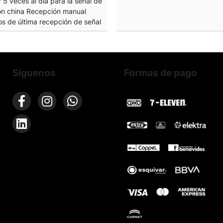
* 5 veces al día para la señal de
ión china Recepción manual
s de última recepción de señal
Síguenos
Formas de pago