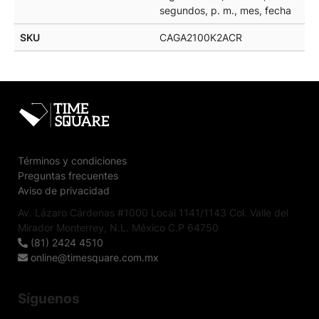
segundos, p. m., mes, fecha
SKU
CAGA2100K2ACR
Términos y condiciones
Preguntas frecuentes
Aviso de privacidad
Av. Lázaro Cárdenas #1000 Local 1141/1143 Col. Valle del
Mirador Monterrey, N.L. México C.P 64750
(81) 2424 4510
online@timesquare.com.mx
Síguenos