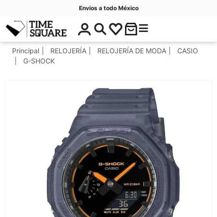
Envíos a todo México
$
C
Timesquare
0
a
.
t
Principal
RELOJERÍA
RELOJERÍA DE MODA
CASIO
0
e
G-SHOCK
0
g
o
r
í
a
s