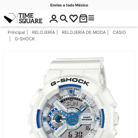
Envíos a todo México
$
C
Timesquare
0
a
.
t
Principal
RELOJERÍA
RELOJERÍA DE MODA
CASIO
0
e
G-SHOCK
0
g
o
r
í
a
s