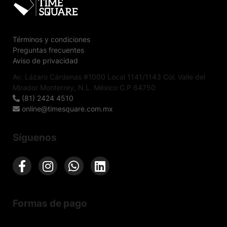
Términos y condiciones
Preguntas frecuentes
Aviso de privacidad
Av. Lázaro Cárdenas #1000 Local 1141/1143 Col. Valle del
Mirador Monterrey, N.L. México C.P 64750
(81) 2424 4510
online@timesquare.com.mx
Síguenos
Formas de pago