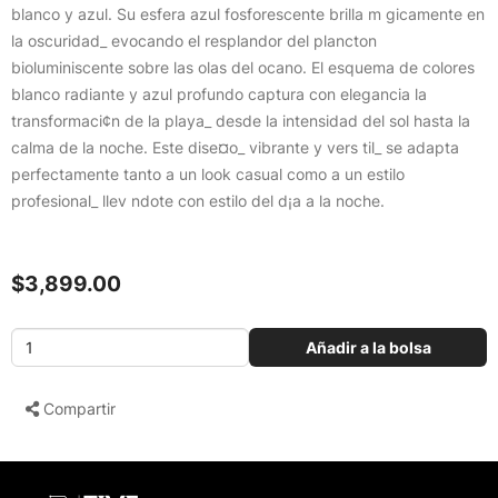
blanco y azul. Su esfera azul fosforescente brilla m gicamente en
la oscuridad_ evocando el resplandor del plancton
bioluminiscente sobre las olas del ocano. El esquema de colores
blanco radiante y azul profundo captura con elegancia la
transformaci¢n de la playa_ desde la intensidad del sol hasta la
calma de la noche. Este dise¤o_ vibrante y vers til_ se adapta
perfectamente tanto a un look casual como a un estilo
profesional_ llev ndote con estilo del d¡a a la noche.
$3,899.00
Añadir a la bolsa
Compartir