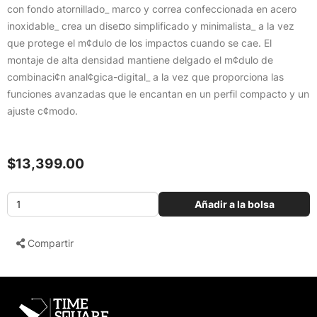
con fondo atornillado_ marco y correa confeccionada en acero
inoxidable_ crea un dise¤o simplificado y minimalista_ a la vez
que protege el m¢dulo de los impactos cuando se cae. El
montaje de alta densidad mantiene delgado el m¢dulo de
combinaci¢n anal¢gica-digital_ a la vez que proporciona las
funciones avanzadas que le encantan en un perfil compacto y un
ajuste c¢modo.
$13,399.00
Añadir a la bolsa
Compartir