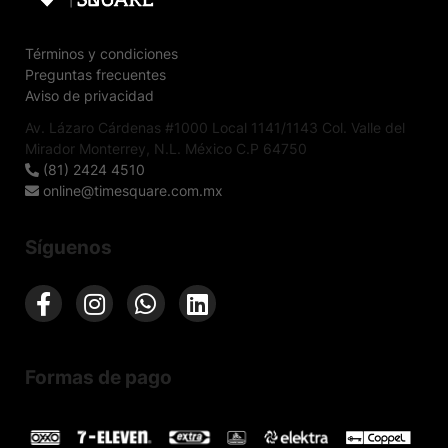
Términos y condiciones
Preguntas frecuentes
Aviso de privacidad
Av. Lázaro Cárdenas #1000 Local 1141/1143 Col. Valle del
Mirador Monterrey, N.L. México C.P 64750
(81) 2424 4510
online@timesquare.com.mx
Síguenos
Formas de pago