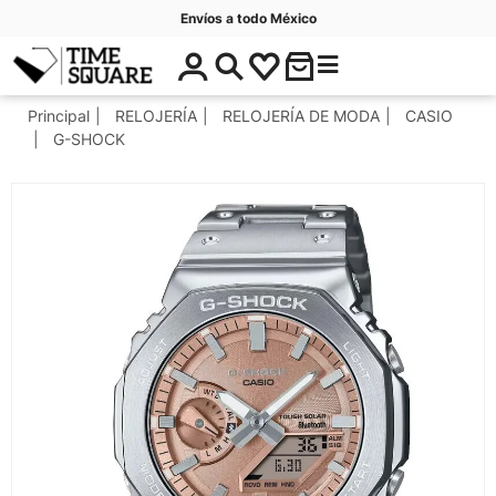
Envíos a todo México
$
C
Timesquare
0
a
.
t
Principal
RELOJERÍA
RELOJERÍA DE MODA
CASIO
0
e
G-SHOCK
0
g
o
r
í
a
s