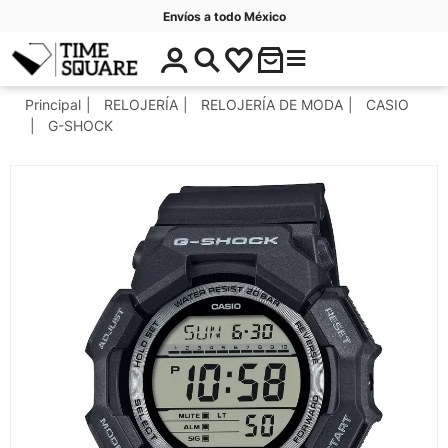
Envíos a todo México
$
C
Timesquare
0
a
.
t
Principal
RELOJERÍA
RELOJERÍA DE MODA
CASIO
0
e
G-SHOCK
0
g
o
r
í
a
s