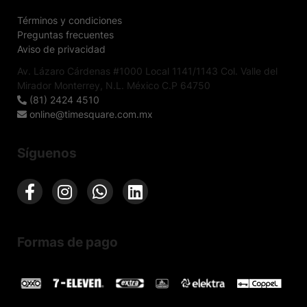
Términos y condiciones
Preguntas frecuentes
Aviso de privacidad
Av. Lázaro Cárdenas #1000 Local 1141/1143 Col. Valle del
Mirador Monterrey, N.L. México C.P 64750
(81) 2424 4510
online@timesquare.com.mx
Síguenos
Formas de pago