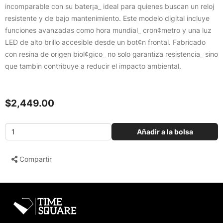
incomparable con su bater¡a_ ideal para quienes buscan un reloj
resistente y de bajo mantenimiento. Este modelo digital incluye
funciones avanzadas como hora mundial_ cron¢metro y una luz
LED de alto brillo accesible desde un bot¢n frontal. Fabricado
con resina de origen biol¢gico_ no solo garantiza resistencia_ sino
que tambin contribuye a reducir el impacto ambiental.
$2,449.00
Añadir a la bolsa
Compartir