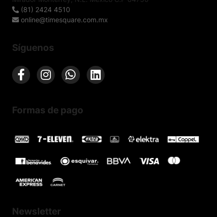
(81) 2424 4510
online@timesquare.com.mx
Síguenos
Formas de pago
Newsletter