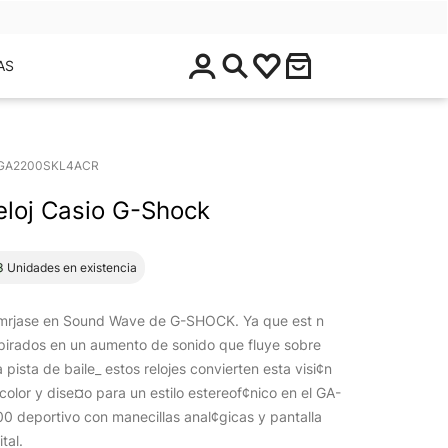
$
AS
0
.
0
0
GA2200SKL4ACR
eloj Casio G-Shock
3 Unidades en existencia
mrjase en Sound Wave de G-SHOCK. Ya que est n
pirados en un aumento de sonido que fluye sobre
 pista de baile_ estos relojes convierten esta visi¢n
color y dise¤o para un estilo estereof¢nico en el GA-
0 deportivo con manecillas anal¢gicas y pantalla
ital.