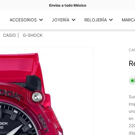
Envíos a todo México
ACCESORIOS
JOYERÍA
RELOJERÍA
MARC
CASIO
G-SHOCK
CA
R
Su
ins
una
en 
220
dig