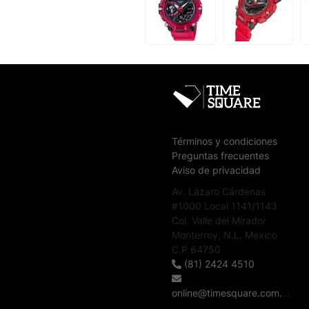
Términos y condiciones
Preguntas frecuentes
Aviso de privacidad
Av. Lázaro Cárdenas
#1000 Local 1141/1143
Col. Valle del Mirador
Monterrey, N.L. México
C.P 64750
(81) 2424 4510
online@timesquare.com.mx