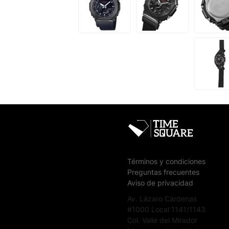
Términos y condiciones
Preguntas frecuentes
Aviso de privacidad
Av. Lázaro Cárdenas
#1000 Local 1141/1143
Col. Valle del Mirador