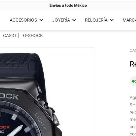
Envíos a todo México
ACCESORIOS
JOYERÍA
RELOJERÍA
MARC
CASIO
G-SHOCK
CA
R
Agr
SHO
rel
me
cor
con