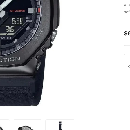
y l
sof
$