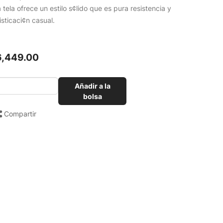
a tela ofrece un estilo s¢lido que es pura resistencia y
isticaci¢n casual.
6,449.00
Añadir a la
bolsa
Compartir