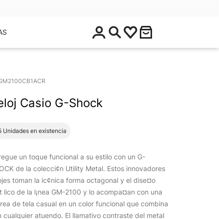
$
AS
0
.
0
0
GM2100CB1ACR
eloj Casio G-Shock
5 Unidades en existencia
egue un toque funcional a su estilo con un G-
CK de la colecci¢n Utility Metal. Estos innovadores
ojes toman la ic¢nica forma octagonal y el dise¤o
t lico de la l¡nea GM-2100 y lo acompa¤an con una
rea de tela casual en un color funcional que combina
 cualquier atuendo. El llamativo contraste del metal