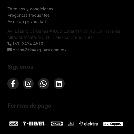
Términos y condiciones
Preguntas frecuentes
Aviso de privacidad
Av. Lázaro Cárdenas #1000 Local 1141/1143 Col. Valle del
Mirador Monterrey, N.L. México C.P 64750
(81) 2424 4510
online@timesquare.com.mx
Síguenos
Formas de pago