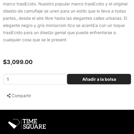
marco trasl£cido. Nuestro popular marco trasl£cido y el original
dise¤o de camuflaje se unen para un estilo que lo lleva a todas
partes_ desde el aire libre hasta las elegantes calles urbanas. El
elegante negro y gris monocrom tico se acent£a con un toque
trasl£cido para un dise¤o genial que puede enfrentarse a
cualquier cosa que se le present
$3,099.00
Añadir a la bolsa
Compartir