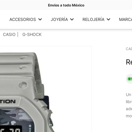
Envíos a todo México
ACCESORIOS
JOYERÍA
RELOJERÍA
MARC
CASIO
G-SHOCK
CA
R
Un 
lib
ad
mot