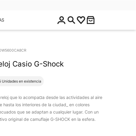
$
AS
0
.
0
0
DW5600CA8CR
eloj Casio G-Shock
5 Unidades en existencia
reloj que lo acompa¤a desde las actividades al aire
re hasta los interiores de la ciudad_ en colores
ecuados que se adaptan a cualquier lugar. Con un
ivo original de camuflaje G-SHOCK en la esfera.