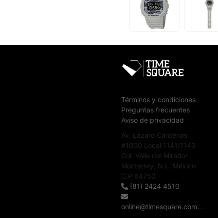
Términos y condiciones
Preguntas frecuentes
Aviso de privacidad
Av. Lázaro Cárdenas
#1000 Local 1141/1143
Col. Valle del Mirador
Monterrey, N.L. México
C.P 64750
(81) 2424 4510
online@timesquare.com.mx