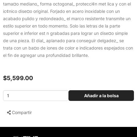
tama¤o mediano_ forma octogonal_ protecci¢n met lica y con el
ic¢nico dise¤o original. Forjado en acero inoxidable con un
acabado pulido y redondeado_ el marco resistente transmite un
estilo superior en todo momento. Solo las letras de la parte
superior e inferior est n grabadas para lograr un dise¤o simple
de una pieza. El dial_ aplanado para conseguir delgadez_ se
trata con un ba¤o de iones de color e indicadores espejados con
el fin de agregar una profundidad brillante.
$5,599.00
Añadir a la bolsa
Compartir