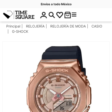
Envíos a todo México
$
C
Timesquare
0
a
.
t
Principal
RELOJERÍA
RELOJERÍA DE MODA
CASIO
0
e
G-SHOCK
0
g
o
r
í
a
s