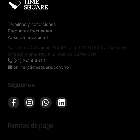
Términos y condiciones
Preguntas frecuentes
Aviso de privacidad
Av. Lázaro Cárdenas #1000 Local 1141/1143 Col. Valle del
Mirador Monterrey, N.L. México C.P 64750
(81) 2424 4510
online@timesquare.com.mx
Síguenos
Formas de pago