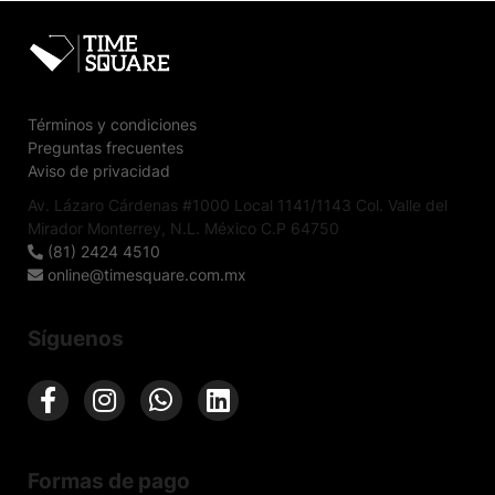
Términos y condiciones
Preguntas frecuentes
Aviso de privacidad
Av. Lázaro Cárdenas #1000 Local 1141/1143 Col. Valle del
Mirador Monterrey, N.L. México C.P 64750
(81) 2424 4510
online@timesquare.com.mx
Síguenos
Formas de pago