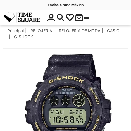
Envíos a todo México
$
C
Timesquare
0
a
.
t
Principal
RELOJERÍA
RELOJERÍA DE MODA
CASIO
0
e
G-SHOCK
0
g
o
r
í
a
s