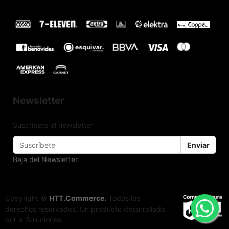
Newsletter
Suscríbete al newsletter
Enviar
Baja del Newsletter
Copyright ©
HTT.Commerce.
Todos los
derechos reservados. Un producto desarrollado
por e-Soluciones.