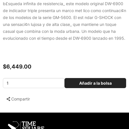
b£squeda infinita de resistencia_ este modelo original DW-6900
de indicador triple presenta un marco met lico como continuaci¢n
de los modelos de la serie GM-5600. El est ndar G-SHOCK con
una sensaci¢n lujosa y de alta clase_ que mantiene un toque
casual que combina con la moda urbana. Un modelo que ha
evolucionado con el tiempo desde el DW-6900 lanzado en 1995.
$6,449.00
Añadir a la bolsa
Compartir