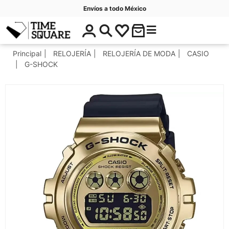
Envíos a todo México
$
C
Timesquare
0
a
.
t
Principal
RELOJERÍA
RELOJERÍA DE MODA
CASIO
0
e
G-SHOCK
0
g
o
r
í
a
s