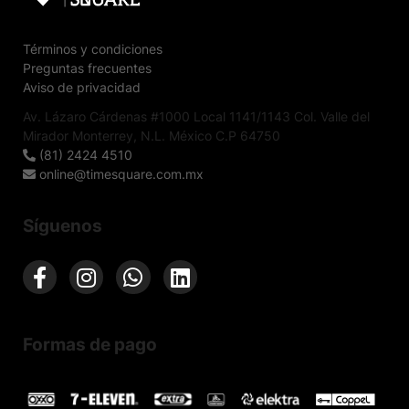
Términos y condiciones
Preguntas frecuentes
Aviso de privacidad
Av. Lázaro Cárdenas #1000 Local 1141/1143 Col. Valle del
Mirador Monterrey, N.L. México C.P 64750
(81) 2424 4510
online@timesquare.com.mx
Síguenos
Formas de pago