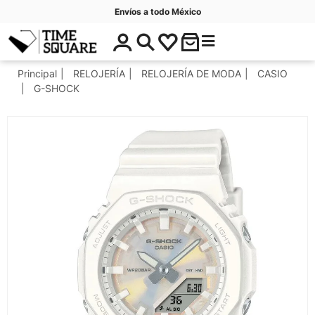
Envíos a todo México
$
C
Timesquare
0
a
.
t
Principal
RELOJERÍA
RELOJERÍA DE MODA
CASIO
0
e
G-SHOCK
0
g
o
r
í
a
s