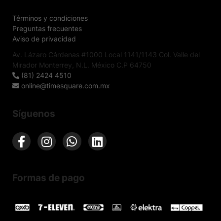
Términos y condiciones
Preguntas frecuentes
Aviso de privacidad
Av. Lázaro Cárdenas #1000 Local 1141/1143 Col. Valle del
Mirador Monterrey, N.L. México C.P 64750
(81) 2424 4510
online@timesquare.com.mx
Síguenos
Formas de pago