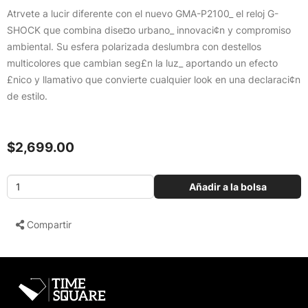
Atrvete a lucir diferente con el nuevo GMA-P2100_ el reloj G-
SHOCK que combina dise¤o urbano_ innovaci¢n y compromiso
ambiental. Su esfera polarizada deslumbra con destellos
multicolores que cambian seg£n la luz_ aportando un efecto
£nico y llamativo que convierte cualquier look en una declaraci¢n
de estilo.
$2,699.00
Añadir a la bolsa
Compartir