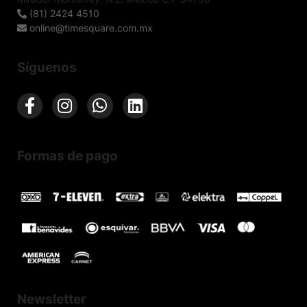
(81) 2424 4510
online@timesquare.com.mx
Síguenos
Formas de pago
Newsletter