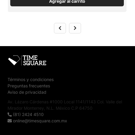
Agregar al carrito
Términos y condiciones
Preguntas frecuentes
Aviso de privacidad
Av. Lázaro Cárdenas #1000 Local 1141/1143 Col. Valle del
Mirador Monterrey, N.L. México C.P 64750
(81) 2424 4510
online@timesquare.com.mx