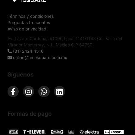
Términos y condiciones
Preguntas frecuentes
Aviso de privacidad
Av. Lázaro Cárdenas #1000 Local 1141/1143 Col. Valle del
Mirador Monterrey, N.L. México C.P 64750
(81) 2424 4510
online@timesquare.com.mx
Síguenos
Formas de pago