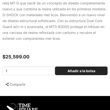
reloj MT-G que naci¢ de un concepto de dise¤o completamente
nuevo y que combina la resina utilizada en los primeros modelos
G-SHOCK con materiales met licos. Bienvenido a un nuevo nivel
de dise¤o estructural sofisticado. Con su estructura Dual Core
Guard a£n m s avanzada_ el MTG-B3000 protege el m¢dulo en
una carcasa de resina reforzada con carbono y recubre el
exterior con componentes met licos.
$25,599.00
Añadir a la bolsa
Compartir