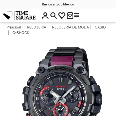
Envíos a todo México
$
C
Timesquare
0
a
.
t
Principal
RELOJERÍA
RELOJERÍA DE MODA
CASIO
0
e
G-SHOCK
0
g
o
r
í
a
s