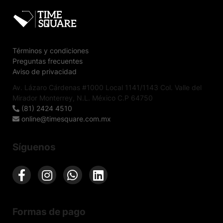
Términos y condiciones
Preguntas frecuentes
Aviso de privacidad
Av. Lázaro Cárdenas #1000 Local 1141/1143 Col. Valle del
Mirador Monterrey, N.L. México C.P 64750
(81) 2424 4510
online@timesquare.com.mx
Síguenos
Formas de pago