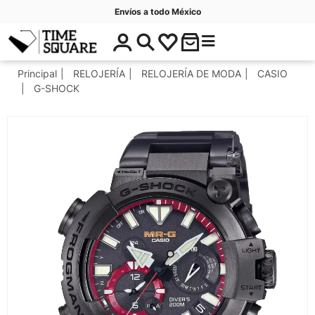
Envíos a todo México
$
C
Timesquare
0
a
.
t
Principal
RELOJERÍA
RELOJERÍA DE MODA
CASIO
0
e
G-SHOCK
0
g
o
r
í
a
s