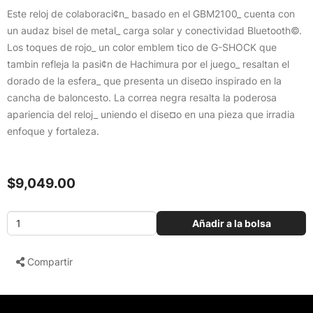
Este reloj de colaboraci¢n_ basado en el GBM2100_ cuenta con
un audaz bisel de metal_ carga solar y conectividad Bluetooth©.
Los toques de rojo_ un color emblem tico de G-SHOCK que
tambin refleja la pasi¢n de Hachimura por el juego_ resaltan el
dorado de la esfera_ que presenta un dise¤o inspirado en la
cancha de baloncesto. La correa negra resalta la poderosa
apariencia del reloj_ uniendo el dise¤o en una pieza que irradia
enfoque y fortaleza.
$9,049.00
Añadir a la bolsa
Compartir