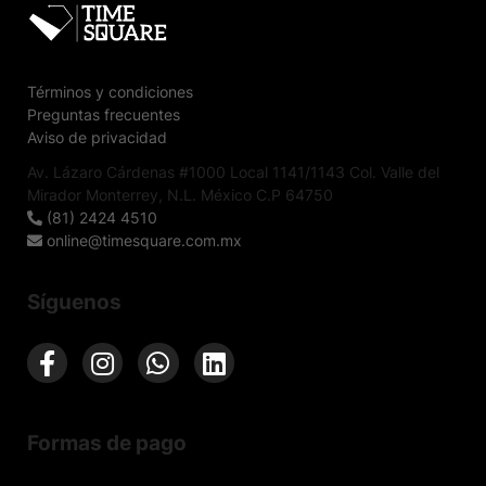
Términos y condiciones
Preguntas frecuentes
Aviso de privacidad
Av. Lázaro Cárdenas #1000 Local 1141/1143 Col. Valle del
Mirador Monterrey, N.L. México C.P 64750
(81) 2424 4510
online@timesquare.com.mx
Síguenos
Formas de pago