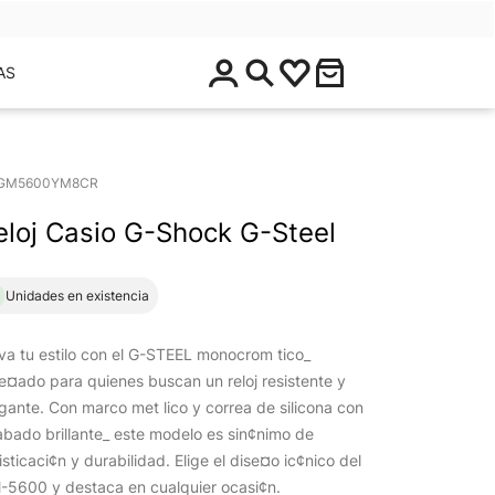
$
AS
0
.
0
0
GM5600YM8CR
eloj Casio G-Shock G-Steel
1 Unidades en existencia
va tu estilo con el G-STEEL monocrom tico_
e¤ado para quienes buscan un reloj resistente y
gante. Con marco met lico y correa de silicona con
bado brillante_ este modelo es sin¢nimo de
isticaci¢n y durabilidad. Elige el dise¤o ic¢nico del
-5600 y destaca en cualquier ocasi¢n.