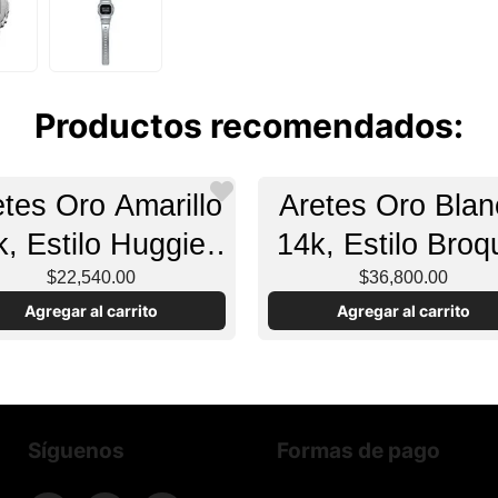
Productos recomendados:
etes Oro Amarillo
Aretes Oro Blan
k, Estilo Huggies
14k, Estilo Broq
con Diamantes
$22,540.00
$36,800.00
Agregar al carrito
Agregar al carrito
Síguenos
Formas de pago