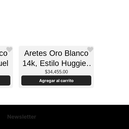
co
Aretes Oro Blanco
uel
14k, Estilo Huggies
con Diamantes
$34,455.00
Agregar al carrito
Newsletter