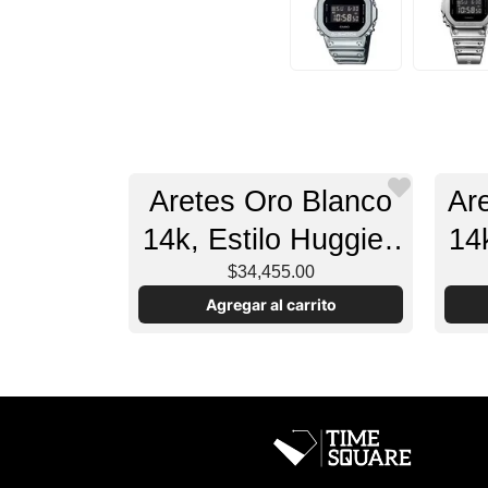
Aretes Oro Blanco
Ar
14k, Estilo Huggies
14
con Diamantes
$34,455.00
Agregar al carrito