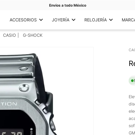
Envíos a todo México
ACCESORIOS
JOYERÍA
RELOJERÍA
MARC
CASIO
G-SHOCK
CA
R
Ele
dis
ele
aca
sof
GM