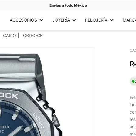
Envíos a todo México
ACCESORIOS
JOYERÍA
RELOJERÍA
MARC
CASIO
G-SHOCK
CA
R
Est
ino
com
res
con
mo