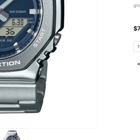
gro
$