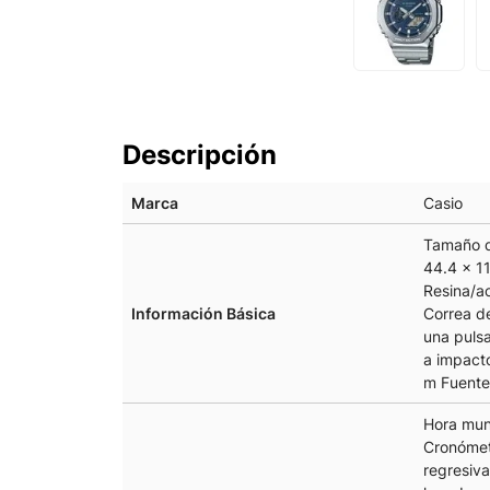
Descripción
Marca
Casio
Tamaño d
44.4 × 11
Resina/a
Información Básica
Correa d
una pulsa
a impact
m Fuente 
Hora mun
Cronómet
regresiva