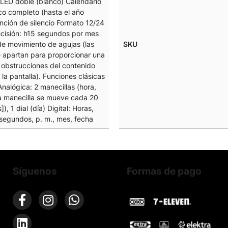
 LED doble (blanco) Calendario
co completo (hasta el año
nción de silencio Formato 12/24
ecisión: h15 segundos por mes
de movimiento de agujas (las
SKU
e apartan para proporcionar una
n obstrucciones del contenido
e la pantalla). Funciones clásicas
 Analógica: 2 manecillas (hora,
la manecilla se mueve cada 20
), 1 dial (día) Digital: Horas,
segundos, p. m., mes, fecha
Síguenos
Formas de pago