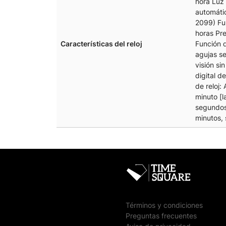
hora Luz
automáti
2099) Fu
horas Pr
Características del reloj
Función 
agujas s
visión si
digital d
de reloj:
minuto [
segundos]
minutos, 
Términos y condiciones
Preguntas frecuentes