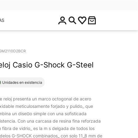
$
AS
0
.
0
0
GM2110D2BCR
eloj Casio G-Shock G-Steel
3 Unidades en existencia
e reloj presenta un marco octogonal de acero
xidable meticulosamente forjado y pulido_ que
bina un dise¤o simple con una sofisticada
istencia. Con una carcasa de resina fina reforzada
 fibra de vidrio_ es la m s delgada de todos los
delos G-SHOCK combinados_ con solo 11_8 mm de