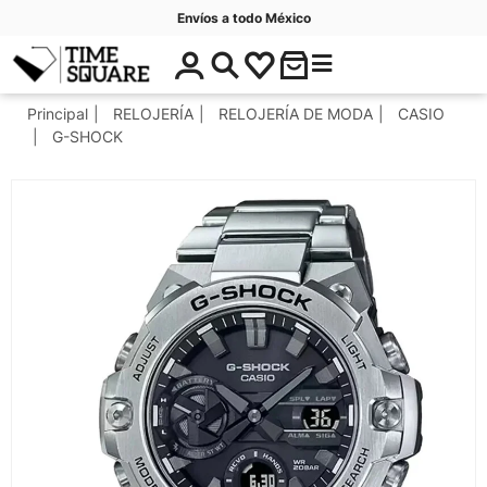
Envíos a todo México
$
C
Timesquare
0
a
.
t
Principal
RELOJERÍA
RELOJERÍA DE MODA
CASIO
0
e
G-SHOCK
0
g
o
r
í
a
s