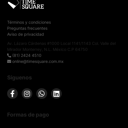
Términos y condiciones
Preguntas frecuentes
Aviso de privacidad
Av. Lázaro Cárdenas #1000 Local 1141/1143 Col. Valle del
Mirador Monterrey, N.L. México C.P 64750
(81) 2424 4510
online@timesquare.com.mx
Síguenos
Formas de pago