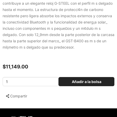
contribuye a un elegante reloj G-STEEL con el perfil m s delgado
hasta el momento. La estructura de protecci¢n de carbono
resistente pero ligera absorbe los impactos externos y conserva
la conectividad Bluetooth y la funcionalidad de energ¡a solar_
incluso con componentes m s peque¤os y un m¢dulo m s
delgado. Con solo 12_9mm desde la parte posterior de la carcasa
hasta la parte superior del marco_ el GST-B400 es m s de un
mil¡metro m s delgado que su predecesor.
$11,149.00
Añadir a la bolsa
Compartir