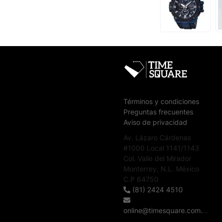
Términos y condiciones
Preguntas frecuentes
Aviso de privacidad
Av. Lázaro Cárdenas
#1000 Local 1141/1143
Col. Valle del Mirador
Monterrey, N.L. México
C.P 64750
(81) 2424 4510
online@timesquare.com.mx