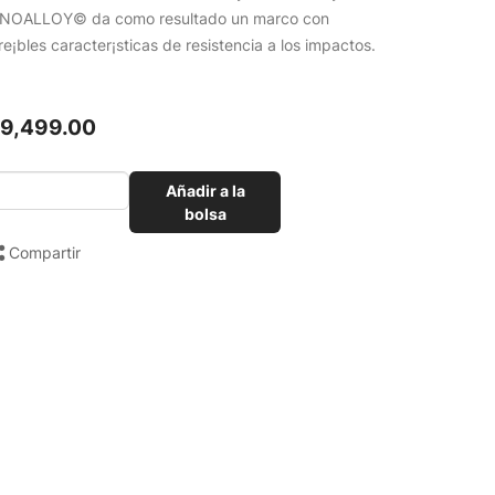
NOALLOY© da como resultado un marco con
re¡bles caracter¡sticas de resistencia a los impactos.
19,499.00
Añadir a la
bolsa
Compartir