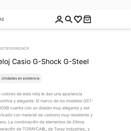
$
AS
0
.
0
0
GSTB100XB2ACR
eloj Casio G-Shock G-Steel
1 Unidades en existencia
 colores de este reloj le dan una apariencia
ortiva y elegante. El marco de los modelos GST-
00XB cuenta con un dise¤o muy elegante y est
ricado con material de carbono muy resistente y
iano. La combinaci¢n de elementos de £ltima
neraci¢n de TORAYCA©_ de Toray Industries_ y