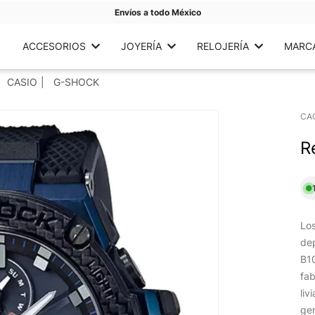
Envíos a todo México
ACCESORIOS
JOYERÍA
RELOJERÍA
MARC
CASIO
G-SHOCK
CA
R
Los
dep
B1
fab
liv
ge